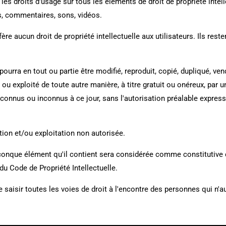
 les droits d'usage sur tous les éléments de droit de propriété intel
s, commentaires, sons, vidéos.
fère aucun droit de propriété intellectuelle aux utilisateurs. Ils rest
urra en tout ou partie être modifié, reproduit, copié, dupliqué, ve
ué ou exploité de toute autre manière, à titre gratuit ou onéreux, par u
 connus ou inconnus à ce jour, sans l'autorisation préalable express
ation et/ou exploitation non autorisée.
lconque élément qu'il contient sera considérée comme constitutiv
du Code de Propriété Intellectuelle.
e saisir toutes les voies de droit à l'encontre des personnes qui n'