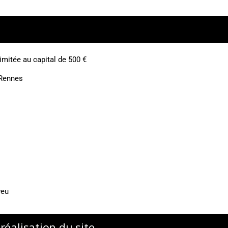
limitée
au capital de 500 €
 Rennes
veu
éalisation du site