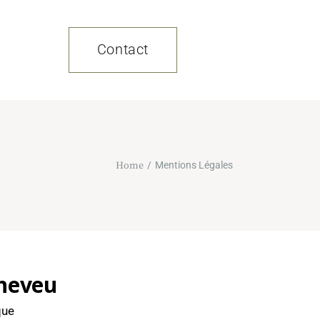
Contact
TS
ONS
Home
Mentions Légales
NS
Cheveu
que