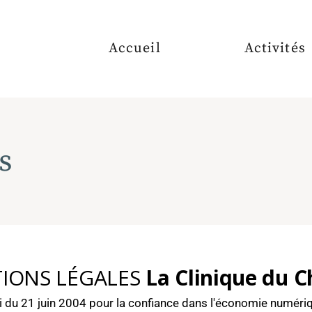
Accueil
Activités
TRAITEMEN
DERMOFUSI
s
CORRECTIO
PERRUQUES
MÉDICALES
TURBANS
IONS LÉGALES
La Clinique du 
i du 21 juin 2004 pour la confiance dans l'économie numéri