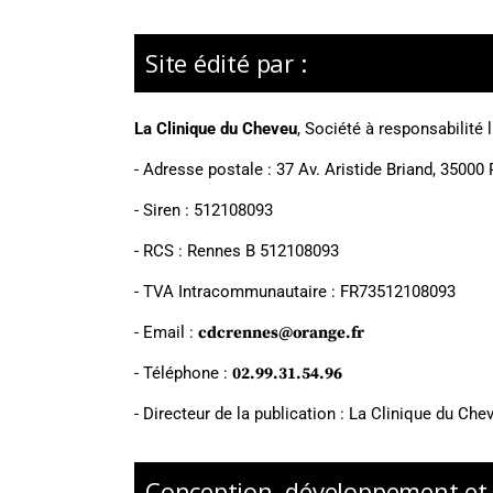
Site édité par :
La Clinique du Cheveu
,
Société à responsabilité 
- Adresse postale :
37 Av. Aristide Briand, 35000
- Siren :
512108093
- RCS :
Rennes B 512108093
- TVA Intracommunautaire :
FR73512108093
- Email :
cdcrennes@orange.fr
- Téléphone :
02.99.31.54.96
- Directeur de la publication : La Clinique du Che
Conception, développement et r