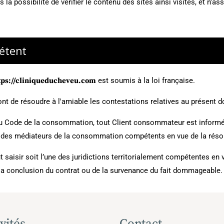
s la possibilité de vérifier le contenu des sites ainsi visités, et 
pétent
tps://cliniqueducheveu.com
est soumis à la loi française.
ont de résoudre à l'amiable les contestations relatives au présent 
u Code de la consommation, tout Client consommateur est informé 
 des médiateurs de la consommation compétents en vue de la résolu
aisir soit l’une des juridictions territorialement compétentes en v
 la conclusion du contrat ou de la survenance du fait dommageable.
vités
Contact