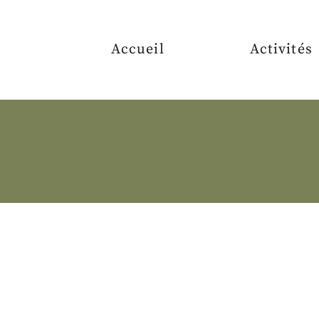
Accueil
Activités
TRAITEMEN
DERMOFUSI
CORRECTIO
PERRUQUES
MÉDICALES
TURBANS